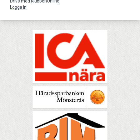
Drivs med
KlubbenOnline
Logga in