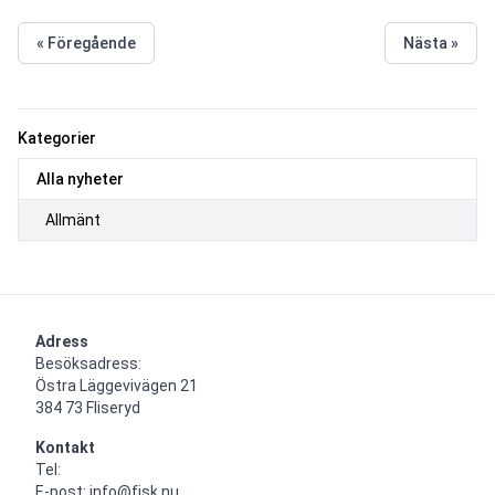
« Föregående
Nästa »
Kategorier
Alla nyheter
Allmänt
Adress
Besöksadress:

Östra Läggevivägen 21

384 73 Fliseryd
Kontakt
Tel: 

E-post: info@fjsk.nu