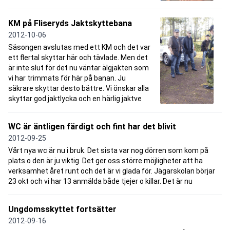
KM på Fliseryds Jaktskyttebana
2012-10-06
Säsongen avslutas med ett KM och det var
ett flertal skyttar här och tävlade. Men det
är inte slut för det nu väntar älgjakten som
vi har trimmats för här på banan. Ju
säkrare skyttar desto bättre. Vi önskar alla
skyttar god jaktlycka och en härlig jaktve
WC är äntligen färdigt och fint har det blivit
2012-09-25
Vårt nya wc är nu i bruk. Det sista var nog dörren som kom på
plats o den är ju viktig. Det ger oss större möjligheter att ha
verksamhet året runt och det är vi glada för. Jägarskolan börjar
23 okt och vi har 13 anmälda både tjejer o killar. Det är nu
Ungdomsskyttet fortsätter
2012-09-16