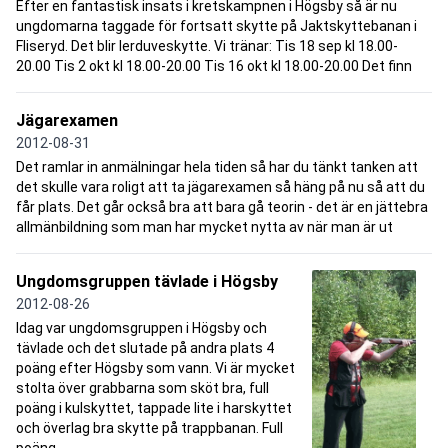
Efter en fantastisk insats i kretskampnen i Högsby så är nu
ungdomarna taggade för fortsatt skytte på Jaktskyttebanan i
Fliseryd. Det blir lerduveskytte. Vi tränar: Tis 18 sep kl 18.00-
20.00 Tis 2 okt kl 18.00-20.00 Tis 16 okt kl 18.00-20.00 Det finn
Jägarexamen
2012-08-31
Det ramlar in anmälningar hela tiden så har du tänkt tanken att
det skulle vara roligt att ta jägarexamen så häng på nu så att du
får plats. Det går också bra att bara gå teorin - det är en jättebra
allmänbildning som man har mycket nytta av när man är ut
Ungdomsgruppen tävlade i Högsby
2012-08-26
Idag var ungdomsgruppen i Högsby och
tävlade och det slutade på andra plats 4
poäng efter Högsby som vann. Vi är mycket
stolta över grabbarna som sköt bra, full
poäng i kulskyttet, tappade lite i harskyttet
och överlag bra skytte på trappbanan. Full
poäng