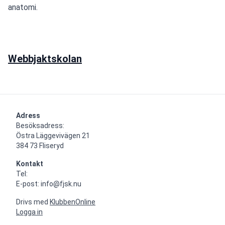
anatomi.
Webbjaktskolan
Adress
Besöksadress:

Östra Läggevivägen 21

384 73 Fliseryd
Kontakt
Tel: 

E-post: info@fjsk.nu
Drivs med
KlubbenOnline
Logga in